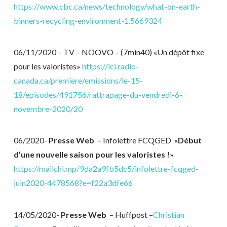
https://www.cbc.ca/news/technology/what-on-earth-
binners-recycling-environment-1.5669324
06/11/2020 – TV – NOOVO – (7min40) «Un dépôt fixe
pour les valoristes»
https://ici.radio-
canada.ca/premiere/emissions/le-15-
18/episodes/491756/rattrapage-du-vendredi-6-
novembre-2020/20
06/2020-
Presse Web
– Infolettre FCQGED
«
Début
d’une nouvelle saison pour les valoristes !
»
https://mailchi.mp/9da2a9fb5dc5/infolettre-fcqged-
juin2020-4478568?e=f22a3dfe66
14/05/2020-
Presse Web
– Huffpost –
Christian