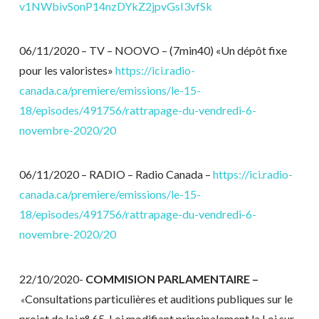
v1NWbivSonP14nzDYkZ2jpvGsI3vfSk
06/11/2020 – TV – NOOVO – (7min40) «Un dépôt fixe
pour les valoristes»
https://ici.radio-
canada.ca/premiere/emissions/le-15-
18/episodes/491756/rattrapage-du-vendredi-6-
novembre-2020/20
06/11/2020 – RADIO – Radio Canada –
https://ici.radio-
canada.ca/premiere/emissions/le-15-
18/episodes/491756/rattrapage-du-vendredi-6-
novembre-2020/20
22/10/2020-
COMMISION PARLAMENTAIRE –
Consultations particulières et auditions publiques sur le
«
projet de loi n° 65, Loi modifiant principalement la Loi sur