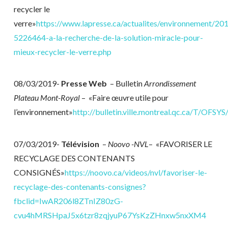
recycler le
verre»
https://www.lapresse.ca/actualites/environnement/2
5226464-a-la-recherche-de-la-solution-miracle-pour-
mieux-recycler-le-verre.php
08/03/2019-
Presse Web
– Bulletin
Arrondissement
Plateau Mont-Royal
– «Faire œuvre utile pour
l’environnement»
http://bulletin.ville.montreal.qc.ca/T/O
07/03/2019-
Télévision
–
Noovo -NVL
– «FAVORISER LE
RECYCLAGE DES CONTENANTS
CONSIGNÉS»
https://noovo.ca/videos/nvl/favoriser-le-
recyclage-des-contenants-consignes?
fbclid=IwAR206l8ZTnIZ80zG-
cvu4hMRSHpaJ5x6tzr8zqjyuP67YsKzZHnxw5nxXM4