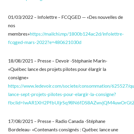
01/03/2022 – Infolettre – FCQGED — «Des nouvelles de
nos
membres»
https://mailchi.mp/1800b124ac2d/infolettre-
fcqged-mars-2022?e=480621030d
18/08/2021 – Presse – Devoir -Stéphanie Marin-
«Québec lance des projets pilotes pour élargir la
consigne»
https://www.ledevoir.com/societe/consommation/625527/q
lance-sept-projets-pilotes-pour-elargir-la-consigne?
fbclid=IwAR1XH2PfbUIjrSq98N6fDS8AZwvjQM4uwOrG
17/08/2021 – Presse – Radio Canada -Stéphane
Bordeleau- «Contenants consignés : Québec lance une