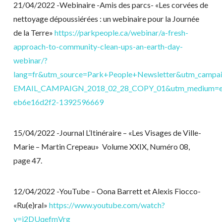
21/04/2022 -Webinaire -Amis des parcs- «Les corvées de
nettoyage dépoussiérées : un webinaire pour la Journée
de la Terre»
https://parkpeople.ca/webinar/a-fresh-
approach-to-community-clean-ups-an-earth-day-
webinar/?
lang=fr&utm_source=Park+People+Newsletter&utm_campa
EMAIL_CAMPAIGN_2018_02_28_COPY_01&utm_medium=em
eb6e16d2f2-1392596669
15/04/2022 -Journal L’Itinéraire – «Les Visages de Ville-
Marie – Martin Crepeau» Volume XXIX, Numéro 08,
page 47.
12/04/2022 -YouTube – Oona Barrett et Alexis Fiocco-
«Ru(e)ral»
https://www.youtube.com/watch?
v=i2DUqefmVrg