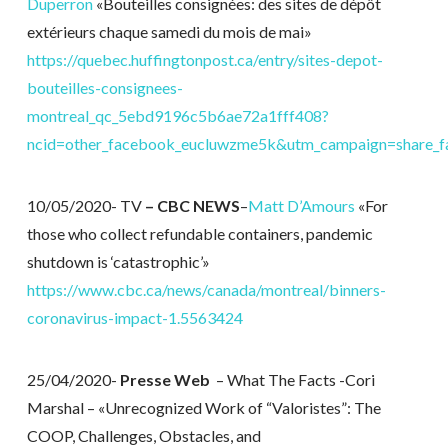
Duperron
«Bouteilles consignées: des sites de dépôt
extérieurs chaque samedi du mois de mai»
https://quebec.huffingtonpost.ca/entry/sites-depot-
bouteilles-consignees-
montreal_qc_5ebd9196c5b6ae72a1fff408?
ncid=other_facebook_eucluwzme5k&utm_campaign=share_
10/05/2020- TV
– CBC NEWS
–
Matt D’Amours
«For
those who collect refundable containers, pandemic
shutdown is ‘catastrophic’»
https://www.cbc.ca/news/canada/montreal/binners-
coronavirus-impact-1.5563424
25/04/2020-
Presse Web
– What The Facts -Cori
Marshal – «Unrecognized Work of “Valoristes”: The
COOP, Challenges, Obstacles, and