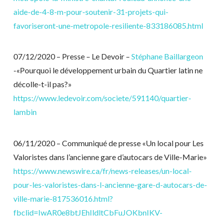
aide-de-4-8-m-pour-soutenir-31-projets-qui-
favoriseront-une-metropole-resiliente-833186085.html
07/12/2020 – Presse – Le Devoir –
Stéphane Baillargeon
-«Pourquoi le développement urbain du Quartier latin ne
décolle-t-il pas?»
https://www.ledevoir.com/societe/591140/quartier-
lambin
06/11/2020 – Communiqué de presse «Un local pour Les
Valoristes dans l’ancienne gare d’autocars de Ville-Marie»
https://www.newswire.ca/fr/news-releases/un-local-
pour-les-valoristes-dans-l-ancienne-gare-d-autocars-de-
ville-marie-817536016.html?
fbclid=IwAR0e8btJEhIldltCbFuJOKbnIKV-