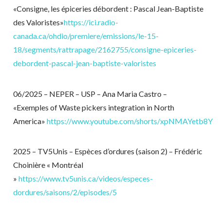
«
Consigne, les épiceries débordent : Pascal Jean-Baptiste
des Valoristes
»
https://ici.radio-
canada.ca/ohdio/premiere/emissions/le-15-
18/segments/rattrapage/2162755/consigne-epiceries-
debordent-pascal-jean-baptiste-valoristes
06/2025 – NEPER – USP – Ana Maria Castro –
«Exemples of Waste pickers integration in North
America»
https://www.youtube.com/shorts/xpNMAYetb8Y
2025 – TV5Unis – Espèces d’ordures (saison 2) – Frédéric
Choinière «
Montréal
»
https://www.tv5unis.ca/videos/especes-
dordures/saisons/2/episodes/5