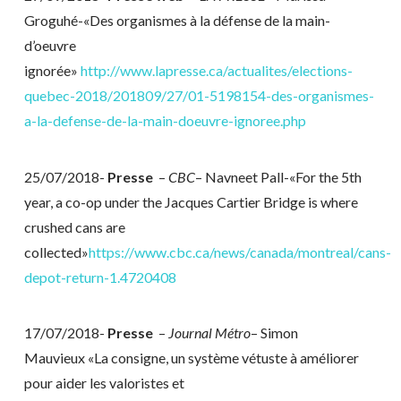
Groguhé-«Des organismes à la défense de la main-
d’oeuvre
ignorée»
http://www.lapresse.ca/actualites/elections-
quebec-2018/201809/27/01-5198154-des-organismes-
a-la-defense-de-la-main-doeuvre-ignoree.php
25/07/2018-
Presse
–
CBC
– Navneet Pall-«For the 5th
year, a co-op under the Jacques Cartier Bridge is where
crushed cans are
collected»
https://www.cbc.ca/news/canada/montreal/cans-
depot-return-1.4720408
17/07/2018-
Presse
–
Journal Métro
– Simon
Mauvieux «La consigne, un système vétuste à améliorer
pour aider les valoristes et