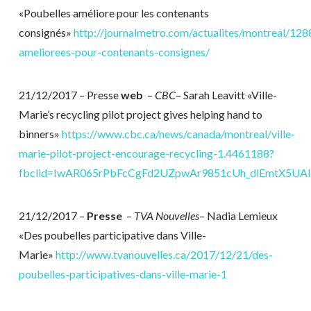
«Poubelles améliore pour les contenants
consignés»
http://journalmetro.com/actualites/montreal/12
ameliorees-pour-contenants-consignes/
21/12/2017 – Presse
web
–
CBC
– Sarah Leavitt «Ville-
Marie’s recycling pilot project gives helping hand to
binners»
https://www.cbc.ca/news/canada/montreal/ville-
marie-pilot-project-encourage-recycling-1.4461188?
fbclid=IwAR065rPbFcCgFd2UZpwAr9851cUh_dlEmtX5UA
21/12/2017 –
Presse
–
TVA Nouvelles
– Nadia Lemieux
«Des poubelles participative dans Ville-
Marie»
http://www.tvanouvelles.ca/2017/12/21/des-
poubelles-participatives-dans-ville-marie-1