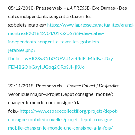
05/12/2018-
Presse web
–
LA PRESSE-
Ève Dumas-«Des
cafés indépendants songent à «taxer» les
gobelets jetables»
https://www.lapresse.ca/actualites/grand-
montreal/201812/04/01-5206788-des-cafes-
independants-songent-a-taxer-les-gobelets-
jetables.php?
fbclid=IwAR38wCtbGOFV41zeiJhIFsMIdBasDxy-
FEMB2ObGayIUGpq2ORpSJHji9Jo
22/11/2018-
Presse web
–
Espace Collectif Desjardins
–
Véronique Major-«Projet Dépôt consigne “mobile”:
changer le monde, une consigne à la
fois.»
https://www.espacecollectif.org/projets/depot-
consigne-mobile/nouvelles/projet-depot-consigne-
mobile-changer-le-monde-une-consigne-a-la-fois/