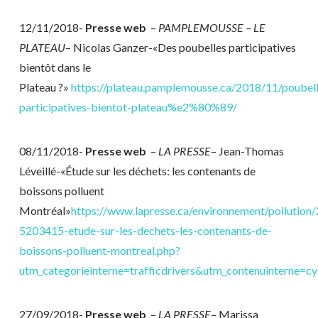
12/11/2018-
Presse web
–
PAMPLEMOUSSE – LE
PLATEAU
– Nicolas Ganzer-«Des poubelles participatives
bientôt dans le
Plateau ?»
https://plateau.pamplemousse.ca/2018/11/poubell
participatives-bientot-plateau%e2%80%89/
08/11/2018-
Presse web
–
LA PRESSE
– Jean-Thomas
Léveillé-«Étude sur les déchets: les contenants de
boissons polluent
Montréal»
https://www.lapresse.ca/environnement/pollutio
5203415-etude-sur-les-dechets-les-contenants-de-
boissons-polluent-montreal.php?
utm_categorieinterne=trafficdrivers&utm_contenuinterne=
27/09/2018-
Presse web
–
LA PRESSE
– Marissa