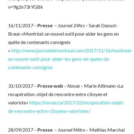
v=9g2n73rYGBk
16/11/2017 –
Presse
–
Journal 24hrs
– Sarah Daoust-
Braun «Montréal: un nouvel outil pour aider les gens en
quête de contenants consignés
»
http://www.journaldemontreal.com/2017/11/16/montreal-
un-nouvel-outil-pour-aider-les-gens-en-quete-de-
contenants-consignes
31/10/2017 –
Presse web
–
Novae
– Marie Allimann «La
recupération: objet de rencontre entre citoyen et
valoriste»
https://novae.ca/2017/10/recuperation-objet-
de-rencontre-entre-citoyens-valoristes/
28/09/2017 –
Presse
–
Journal Métro
– Mathias Marchal