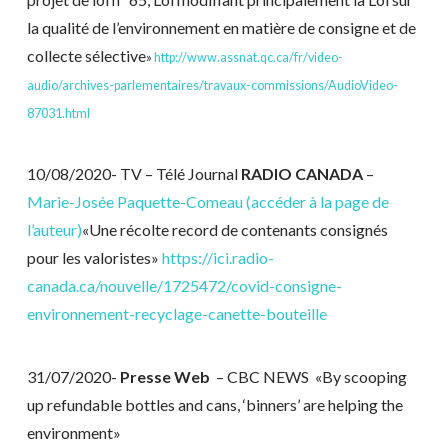
la qualité de l’environnement en matière de consigne et de
collecte sélective
»
http://www.assnat.qc.ca/fr/video-
audio/archives-parlementaires/travaux-commissions/AudioVideo-
87031.html
10/08/2020- TV – Télé Journal
RADIO CANADA
–
Marie-Josée Paquette-Comeau (accéder à la page de
l’auteur)
«Une récolte record de contenants consignés
pour les valoristes»
https://ici.radio-
canada.ca/nouvelle/1725472/covid-consigne-
environnement-recyclage-canette-bouteille
31/07/2020-
Presse Web
– CBC NEWS
«By scooping
up refundable bottles and cans, ‘binners’ are helping the
environment»