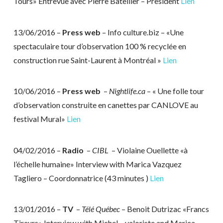
Tours» Entrevue avec Pierre Batellier – President
Lien
13/06/2016 –
Press web
– Info culture.biz – «Une
spectaculaire tour d’observation 100 % recyclée en
construction rue Saint-Laurent à Montréal »
Lien
10/06/2016 –
Press web
–
Nightlife.ca
– « Une folle tour
d’observation construite en canettes par CANLOVE au
festival Mural»
Lien
04/02/2016 –
Radio
–
CIBL
– Violaine Ouellette «à
l’échelle humaine» Interview with Marica Vazquez
Tagliero – Coordonnatrice (43 minutes )
Lien
13/01/2016 –
TV
–
Télé Québec
– Benoit Dutrizac «Francs
Tireurs» Interview with Michel – valoriste and Marica