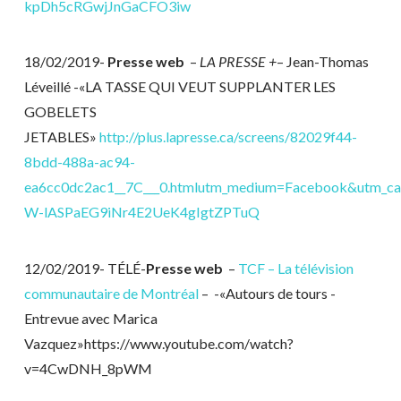
kpDh5cRGwjJnGaCFO3iw
18/02/2019-
Presse web
–
LA PRESSE +
– Jean-Thomas
Léveillé -«LA TASSE QUI VEUT SUPPLANTER LES
GOBELETS
JETABLES»
http://plus.lapresse.ca/screens/82029f44-
8bdd-488a-ac94-
ea6cc0dc2ac1__7C___0.htmlutm_medium=Facebook&utm_c
W-lASPaEG9iNr4E2UeK4gIgtZPTuQ
12/02/2019- TÉLÉ-
Presse web
–
TCF – La télévision
communautaire de Montréal
– -«Autours de tours -
Entrevue avec Marica
Vazquez»https://www.youtube.com/watch?
v=4CwDNH_8pWM