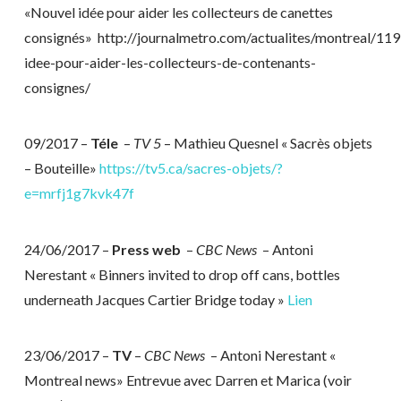
«Nouvel idée pour aider les collecteurs de canettes
consignés» http://journalmetro.com/actualites/montreal/11
idee-pour-aider-les-collecteurs-de-contenants-
consignes/
09/2017 –
Téle
–
TV 5
– Mathieu Quesnel « Sacrès objets
– Bouteille»
https://tv5.ca/sacres-objets/?
e=mrfj1g7kvk47f
24/06/2017 –
Press web
–
CBC News
– Antoni
Nerestant « Binners invited to drop off cans, bottles
underneath Jacques Cartier Bridge today »
Lien
23/06/2017 –
TV
–
CBC News
– Antoni Nerestant «
Montreal news» Entrevue avec Darren et Marica (voir