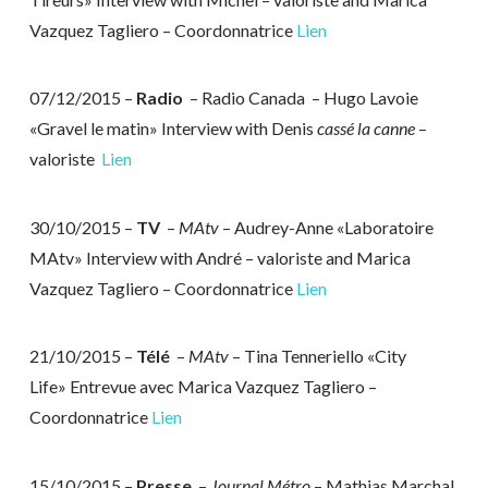
Vazquez Tagliero – Coordonnatrice
Lien
07/12/2015 –
Radio
– Radio Canada – Hugo Lavoie
«Gravel le matin» Interview with Denis
cassé la canne
–
valoriste
Lien
30/10/2015 –
TV
–
MAtv
– Audrey-Anne «Laboratoire
MAtv» Interview with André – valoriste and Marica
Vazquez Tagliero – Coordonnatrice
Lien
21/10/2015 –
Télé
–
MAtv
– Tina Tenneriello «City
Life» Entrevue avec Marica Vazquez Tagliero –
Coordonnatrice
Lien
15/10/2015 –
Presse
–
Journal Métro
– Mathias Marchal