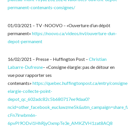
permanent-contenants-consignes/
01/03/2021 – TV -NOOVO – «Ouverture d’un dépôt
permanent»
https://noovo.ca/videos/nvl/ouverture-dun-
depot-permanent
16/02/2021 – Presse – Huffington Post –
Christian
Labarre-Dufresne
– «Consigne élargie: pas de détour en
vue pour rapporter ses
contenants»
https://quebec.huffingtonpost.ca/entry/consigne
elargie-collecte-point-
depot_qc_602adc82c5b680717ee9daa0?
ncid=other_facebook_eucluwzme5k&utm_campaign=share_f
cFn7irwbm6n-
6pvPI9ODvi1HhRjyOxmpTe3e_AMKZVH1zat8AQ8