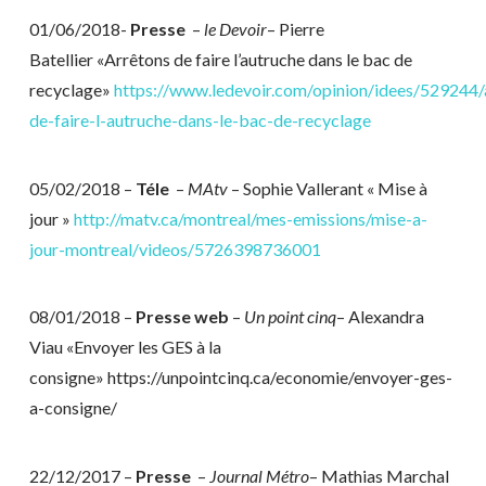
01/06/2018-
Presse
–
le Devoir
– Pierre
Batellier «Arrêtons de faire l’autruche dans le bac de
recyclage»
https://www.ledevoir.com/opinion/idees/529244/
de-faire-l-autruche-dans-le-bac-de-recyclage
05/02/2018 –
Téle
–
MAtv
– Sophie Vallerant « Mise à
jour »
http://matv.ca/montreal/mes-emissions/mise-a-
jour-montreal/videos/5726398736001
08/01/2018 –
Presse web
–
Un point cinq
– Alexandra
Viau «Envoyer les GES à la
consigne» https://unpointcinq.ca/economie/envoyer-ges-
a-consigne/
22/12/2017 –
Presse
–
Journal Métro
– Mathias Marchal