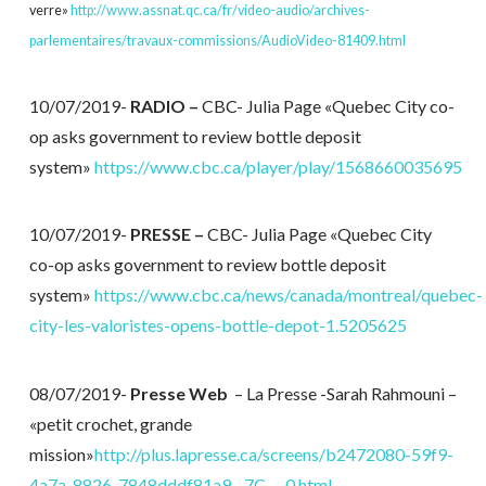
verre»
http://www.assnat.qc.ca/fr/video-audio/archives-
parlementaires/travaux-commissions/AudioVideo-81409.html
10/07/2019-
RADIO –
CBC- Julia Page «Quebec City co-
op asks government to review bottle deposit
system»
https://www.cbc.ca/player/play/1568660035695
10/07/2019-
PRESSE –
CBC- Julia Page «Quebec City
co-op asks government to review bottle deposit
system»
https://www.cbc.ca/news/canada/montreal/quebec-
city-les-valoristes-opens-bottle-depot-1.5205625
08/07/2019-
Presse Web
– La Presse
-Sarah Rahmouni –
«petit crochet, grande
mission»
http://plus.lapresse.ca/screens/b2472080-59f9-
4a7a-8826-7848dddf81a9__7C___0.html