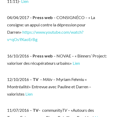
11:11)-
Lien
04/04/2017 –
Press web
– CONSIGNÉCO – « La
consigne: un appui contre la dépression pour
Darren»
https://www.youtube.com/watch?
v=qOs9XaoErBg
16/10/2016 –
Press web
– NOVAE – « Binners’ Project:
valoriser des récupérateurs urbains»
Lien
12/10/2016 –
TV
–
MAtv
– Myriam Fehmiu «
Montréalité» Entrevue avec Pauline et Darren –
valoristes
Lien
11/07/2016 –
TV
– community
TV
– «Autours des