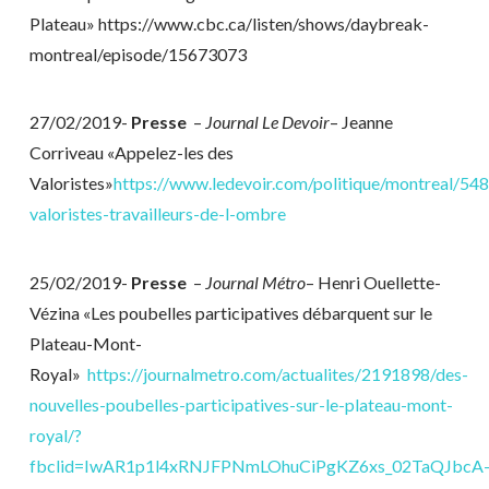
Plateau» https://www.cbc.ca/listen/shows/daybreak-
montreal/episode/15673073
27/02/2019-
Presse
–
Journal Le Devoir
– Jeanne
Corriveau «Appelez-les des
Valoristes»
https://www.ledevoir.com/politique/montreal/548
valoristes-travailleurs-de-l-ombre
25/02/2019-
Presse
–
Journal Métro
– Henri Ouellette-
Vézina «Les poubelles participatives débarquent sur le
Plateau-Mont-
Royal»
https://journalmetro.com/actualites/2191898/des-
nouvelles-poubelles-participatives-sur-le-plateau-mont-
royal/?
fbclid=IwAR1p1l4xRNJFPNmLOhuCiPgKZ6xs_02TaQJbcA