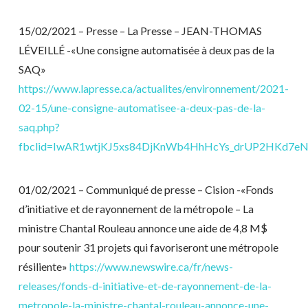
15/02/2021 – Presse – La Presse – JEAN-THOMAS
LÉVEILLÉ -«Une consigne automatisée à deux pas de la
SAQ»
https://www.lapresse.ca/actualites/environnement/2021-
02-15/une-consigne-automatisee-a-deux-pas-de-la-
saq.php?
fbclid=IwAR1wtjKJ5xs84DjKnWb4HhHcYs_drUP2HKd7eN
01/02/2021 – Communiqué de presse – Cision -«Fonds
d’initiative et de rayonnement de la métropole – La
ministre Chantal Rouleau annonce une aide de 4,8 M$
pour soutenir 31 projets qui favoriseront une métropole
résiliente»
https://www.newswire.ca/fr/news-
releases/fonds-d-initiative-et-de-rayonnement-de-la-
metropole-la-ministre-chantal-rouleau-annonce-une-