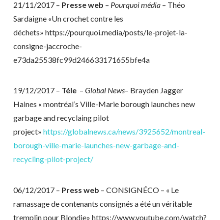
21/11/2017 –
Presse web
–
Pourquoi média
– Théo
Sardaigne «Un crochet contre les
déchets» https://pourquoi.media/posts/le-projet-la-
consigne-jaccroche-
e73da25538fc99d246633171655bfe4a
19/12/2017 –
Téle
–
Global News
– Brayden Jagger
Haines « montréal’s Ville-Marie borough launches new
garbage and recyclaing pilot
project»
https://globalnews.ca/news/3925652/montreal-
borough-ville-marie-launches-new-garbage-and-
recycling-pilot-project/
06/12/2017 –
Press web
– CONSIGNÉCO – « Le
ramassage de contenants consignés a été un véritable
tremplin pour Blondie» https://www.youtube.com/watch?