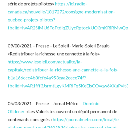
série de projets pilotes»
https://ici.radio-
canada.ca/nouvelle/1817272/consigne-modernisation-
quebec-projets-pilotes?
fbclid=IwAR2SiMU6ToFtdlqZUycRptockUO3mKRiRMwQp
09/08/2021 – Presse – Le Soleil -Marie-Soleil Brault-
«Redistribuer la richesse, une cannette à la fois»
https://www.lesoleil.com/actualite/la-
capitale/redistribuer-la-richesse-une-cannette-a-la-fois-
b1a166ccc4b8fcfe4a953eaa2cece74f?
fbclid=IwAR1fff3JsrmtLgyKMRIFq5KeElsCOyqw6XKuPylt
05/03/2021 – Presse – Jornal Métro –
Dominic
Gildener
-«Les Valoristes ouvrent un dépôt permanent de
contenants consignés »
https://journalmetro.com/local/le-
plateau-mont-royal/2621824/valoristes-ouvrent-depot-