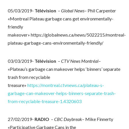
05/03/2019-
Télévision
–
Global News
– Phil Carpenter
«Montreal Plateau garbage cans get environmentally-
friendly
makeover» https://globalnews.ca/news/5022215/montreal-
plateau-garbage-cans-environmentally-friendly/
03/03/2019-
Télévision
–
CTV News Montréal
–
«Plateau’s garbage can makeover helps ‘binners’ separate
trash from recyclable
treasure»
https://montreal.ctvnews.ca/plateau-s-
garbage-can-makeover-helps-binners-separate-trash-
from-recyclable-treasure-1.4320603
27/02/2019-
RADIO
–
CBC Daybreak
– Mike Finnerty
«Participative Garbage Cans in the