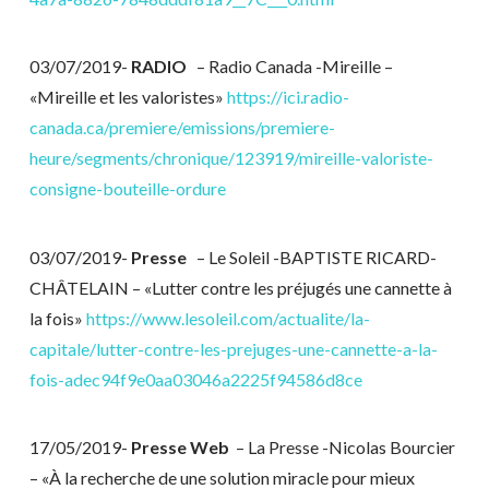
03/07/2019-
RADIO
– Radio Canada
-Mireille –
«Mireille et les valoristes»
https://ici.radio-
canada.ca/premiere/emissions/premiere-
heure/segments/chronique/123919/mireille-valoriste-
consigne-bouteille-ordure
03/07/2019-
Presse
– Le Soleil
-BAPTISTE RICARD-
CHÂTELAIN – «Lutter contre les préjugés une cannette à
la fois»
https://www.lesoleil.com/actualite/la-
capitale/lutter-contre-les-prejuges-une-cannette-a-la-
fois-adec94f9e0aa03046a2225f94586d8ce
17/05/2019-
Presse Web
– La Presse
-Nicolas Bourcier
– «À la recherche de une solution miracle pour mieux